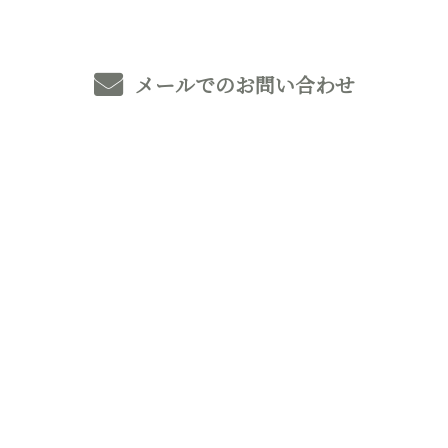
メールでのお問い合わせ
ホーム
業務案内
外構（エクステリア）工事
住宅基礎工事
施工実績
採用情報