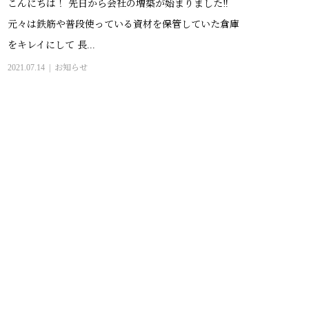
こんにちは！ 先日から会社の増築が始まりました‼
元々は鉄筋や普段使っている資材を保管していた倉庫
をキレイにして 長...
2021.07.14
お知らせ