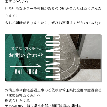
ますよ(●’◡’●)
いろいろなカラーや模様があるので組み合わせはたくさんあ
ります‼
もしご興味がありましたら、ぜひお声掛けください( •̀ ω •́ )✧
外構工事や住宅基礎工事のご依頼は埼玉県比企郡の建設会社
『株式会社たくみ』へ
株式会社たくみ
〒355-0305 埼玉県比企郡小川町能増463番地4