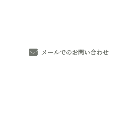
0493-59-8369
メールでのお問い合わせ
ホーム
業務案内
外構（エクステリア）工事
住宅基礎工事